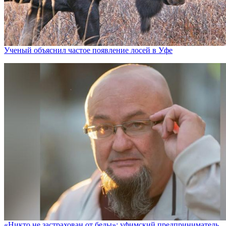
Ученый объяснил частое появление лосей в Уфе
«Никто не заcтрахован от беды»: уфимский предприниматель