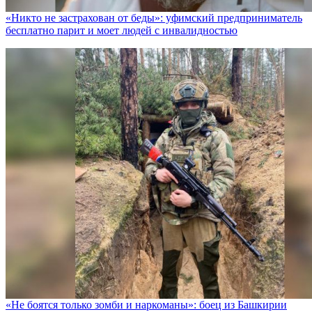
«Никто не заcтрахован от беды»: уфимский предприниматель
бесплатно парит и моет людей с инвалидностью
«Не боятся только зомби и наркоманы»: боец из Башкирии