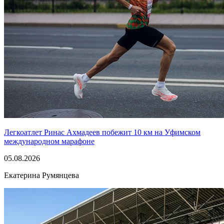
Легкоатлет Ринас Ахмадеев побежит 10 км на Уфимском
международном марафоне
05.08.2026
Екатерина Румянцева