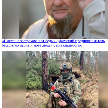
«Никто не заcтрахован от беды»: уфимский предприниматель
бесплатно парит и моет людей с инвалидностью