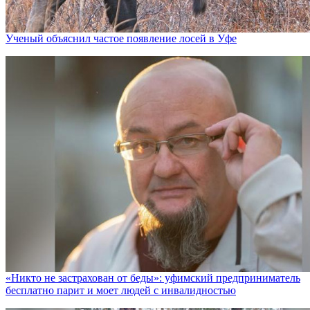
Ученый объяснил частое появление лосей в Уфе
«Никто не заcтрахован от беды»: уфимский предприниматель
бесплатно парит и моет людей с инвалидностью