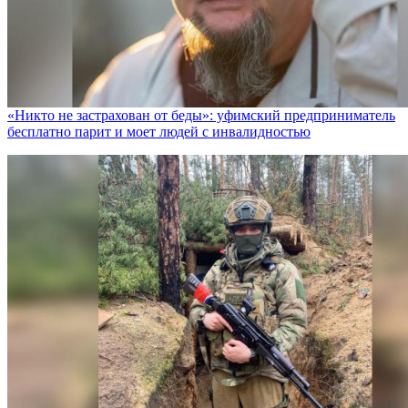
«Никто не заcтрахован от беды»: уфимский предприниматель
бесплатно парит и моет людей с инвалидностью