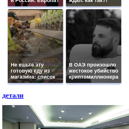
и России: Европа?
ждал: как так?!
Не ешьте эту
В ОАЭ произошло
готовую еду из
жестокое убийство
магазина: список
криптомиллионера
детали