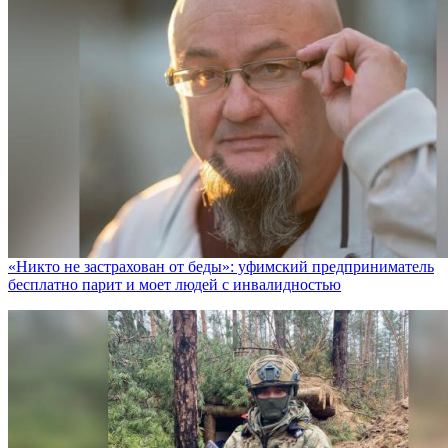
«Никто не заcтрахован от беды»: уфимский предприниматель
бесплатно парит и моет людей с инвалидностью