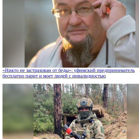
«Никто не заcтрахован от беды»: уфимский предприниматель
бесплатно парит и моет людей с инвалидностью