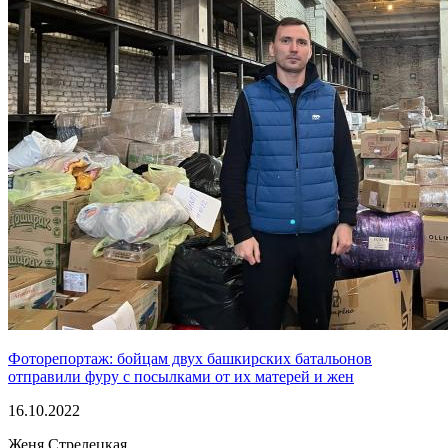
Фоторепортаж: бойцам двух башкирских батальонов
отправили фуру с посылками от их матерей и жен
16.10.2022
Женя Стрелецкая