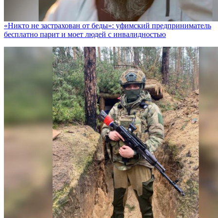
«Никто не заcтрахован от беды»: уфимский предприниматель
бесплатно парит и моет людей с инвалидностью