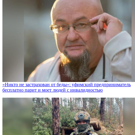
«Никто не заcтрахован от беды»: уфимский предприниматель
бесплатно парит и моет людей с инвалидностью