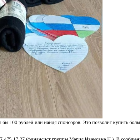
 бы 100 рублей или найдя спонсоров. Это позволит купить боль
17-475-17-27 (финансист группы Мария Ивановна Н.). В сообщен