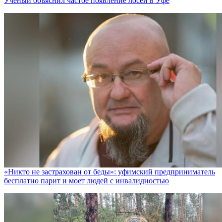
Ученый объяснил частое появление лосей в Уфе
«Никто не заcтрахован от беды»: уфимский предприниматель
бесплатно парит и моет людей с инвалидностью