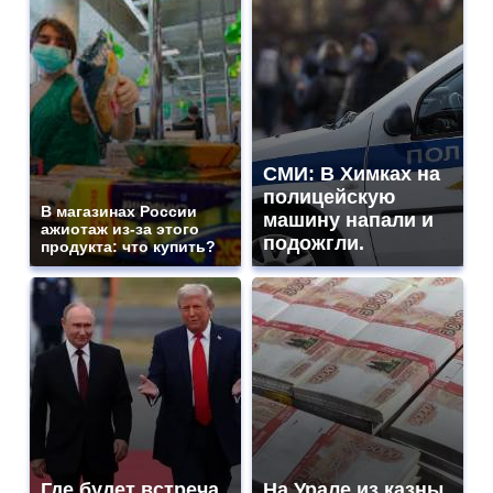
СМИ: В Химках на
полицейскую
В магазинах России
машину напали и
ажиотаж из-за этого
подожгли.
продукта: что купить?
Где будет встреча
На Урале из казны