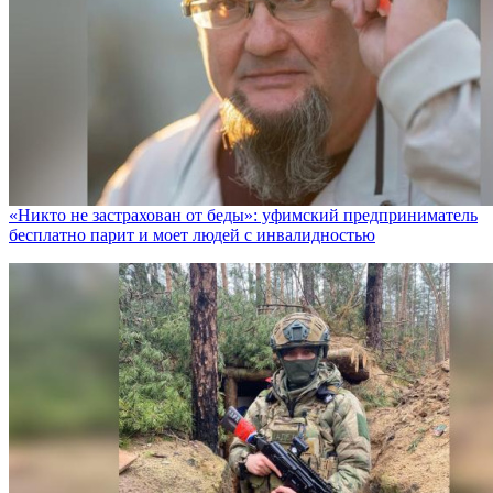
«Никто не заcтрахован от беды»: уфимский предприниматель
бесплатно парит и моет людей с инвалидностью