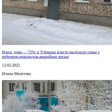
Износ дома — 72%: в Туймазах власти выделили семье с
ребенком-инвалидом аварийное жилье
12.02.2022
Илина Мазитова