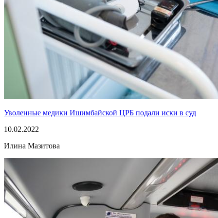
Уволенные медики Ишимбайской ЦРБ подали иски в суд
10.02.2022
Илина Мазитова