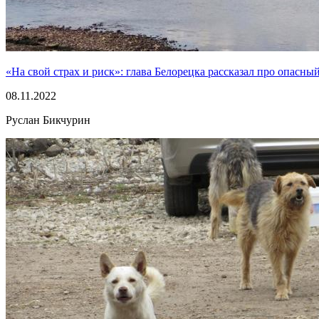
«На свой страх и риск»: глава Белорецка рассказал про опасны
08.11.2022
Руслан Бикчурин