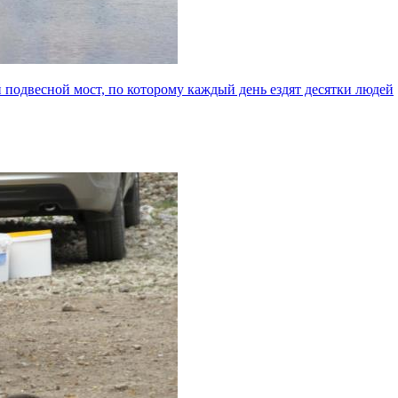
й подвесной мост, по которому каждый день ездят десятки людей