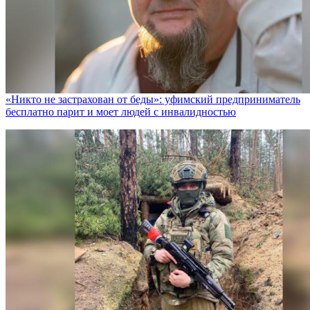
«Никто не заcтрахован от беды»: уфимский предприниматель
бесплатно парит и моет людей с инвалидностью