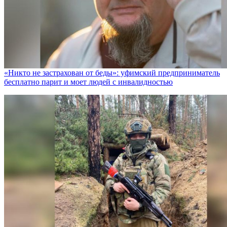
«Никто не заcтрахован от беды»: уфимский предприниматель
бесплатно парит и моет людей с инвалидностью