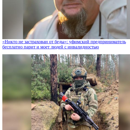
«Никто не заcтрахован от беды»: уфимский предприниматель
бесплатно парит и моет людей с инвалидностью