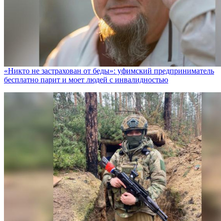
«Никто не заcтрахован от беды»: уфимский предприниматель
бесплатно парит и моет людей с инвалидностью