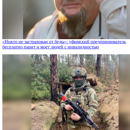
«Никто не заcтрахован от беды»: уфимский предприниматель
бесплатно парит и моет людей с инвалидностью