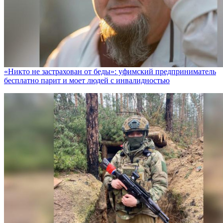
«Никто не заcтрахован от беды»: уфимский предприниматель
бесплатно парит и моет людей с инвалидностью