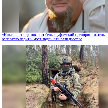
«Никто не заcтрахован от беды»: уфимский предприниматель
бесплатно парит и моет людей с инвалидностью