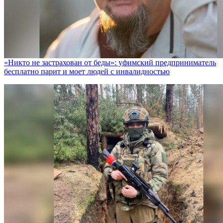
«Никто не заcтрахован от беды»: уфимский предприниматель
бесплатно парит и моет людей с инвалидностью