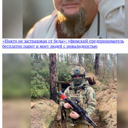
«Никто не заcтрахован от беды»: уфимский предприниматель
бесплатно парит и моет людей с инвалидностью