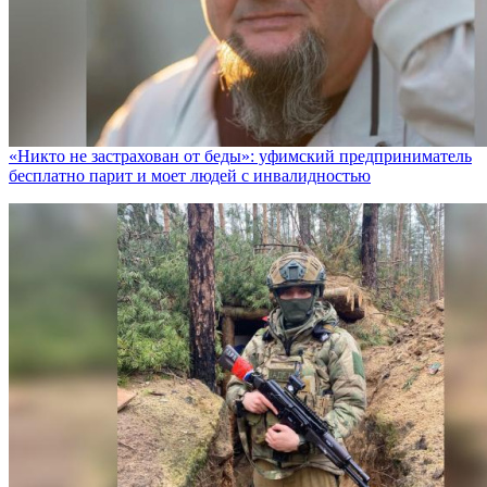
«Никто не заcтрахован от беды»: уфимский предприниматель
бесплатно парит и моет людей с инвалидностью