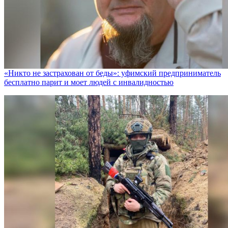
«Никто не заcтрахован от беды»: уфимский предприниматель
бесплатно парит и моет людей с инвалидностью