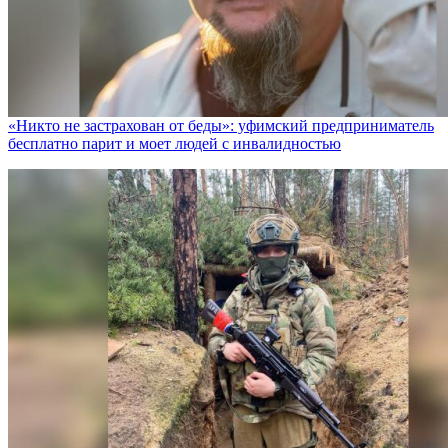
«Никто не заcтрахован от беды»: уфимский предприниматель
бесплатно парит и моет людей с инвалидностью