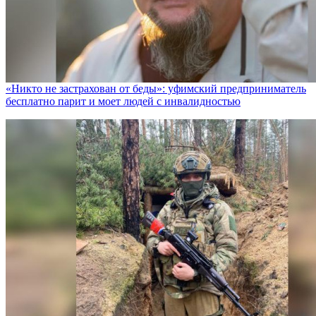
«Никто не заcтрахован от беды»: уфимский предприниматель
бесплатно парит и моет людей с инвалидностью