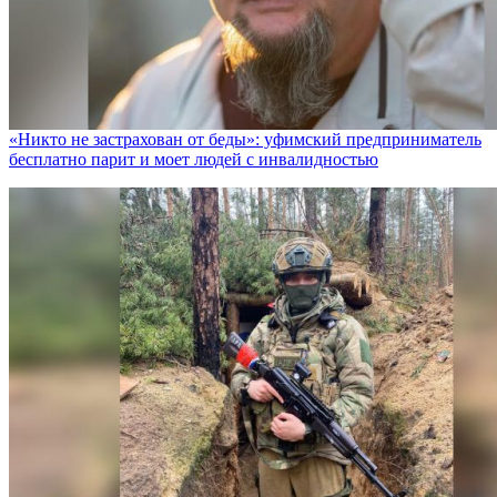
«Никто не заcтрахован от беды»: уфимский предприниматель
бесплатно парит и моет людей с инвалидностью