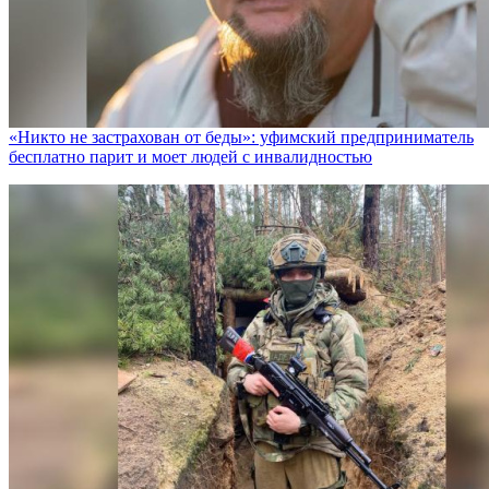
«Никто не заcтрахован от беды»: уфимский предприниматель
бесплатно парит и моет людей с инвалидностью