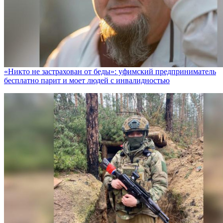
«Никто не заcтрахован от беды»: уфимский предприниматель
бесплатно парит и моет людей с инвалидностью