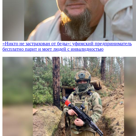
«Никто не заcтрахован от беды»: уфимский предприниматель
бесплатно парит и моет людей с инвалидностью