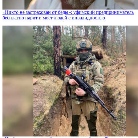
«Никто не заcтрахован от беды»: уфимский предприниматель
бесплатно парит и моет людей с инвалидностью