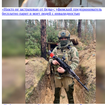
«Никто не заcтрахован от беды»: уфимский предприниматель
бесплатно парит и моет людей с инвалидностью