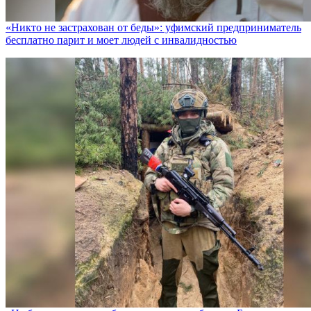
«Никто не заcтрахован от беды»: уфимский предприниматель
бесплатно парит и моет людей с инвалидностью