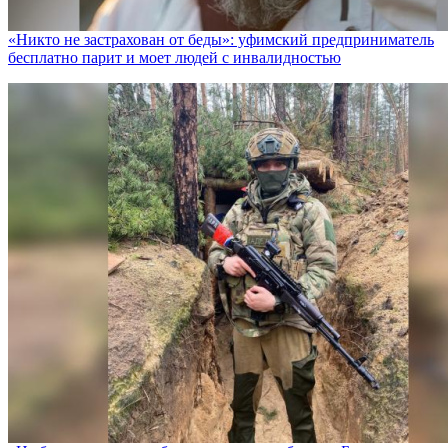
«Никто не заcтрахован от беды»: уфимский предприниматель
бесплатно парит и моет людей с инвалидностью