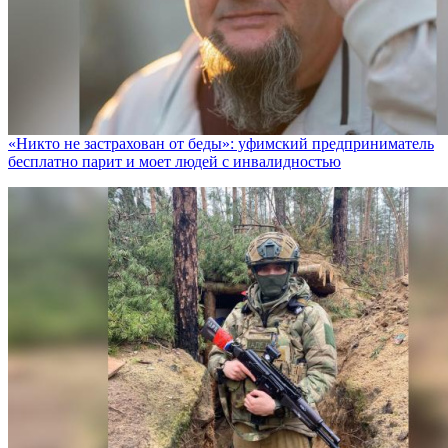
«Никто не заcтрахован от беды»: уфимский предприниматель
бесплатно парит и моет людей с инвалидностью