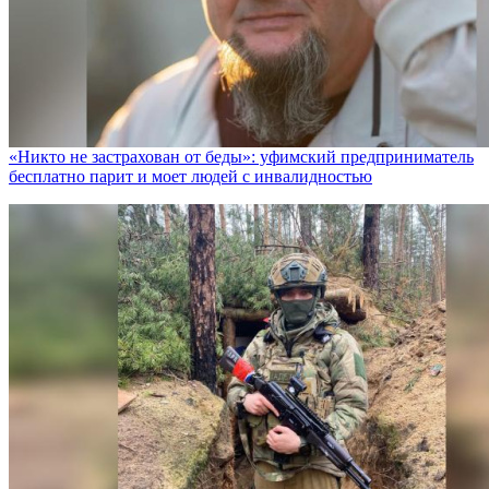
«Никто не заcтрахован от беды»: уфимский предприниматель
бесплатно парит и моет людей с инвалидностью