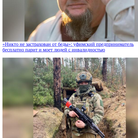
«Никто не заcтрахован от беды»: уфимский предприниматель
бесплатно парит и моет людей с инвалидностью