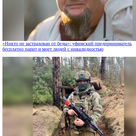
«Никто не заcтрахован от беды»: уфимский предприниматель
бесплатно парит и моет людей с инвалидностью