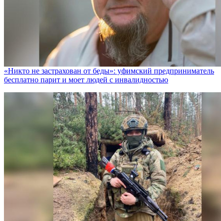
«Никто не заcтрахован от беды»: уфимский предприниматель
бесплатно парит и моет людей с инвалидностью