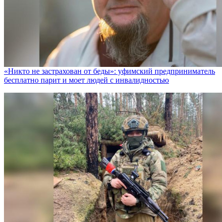
«Никто не заcтрахован от беды»: уфимский предприниматель
бесплатно парит и моет людей с инвалидностью