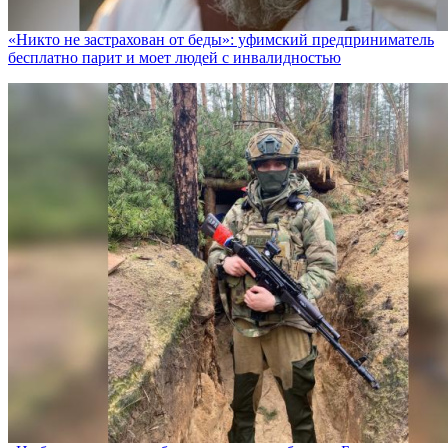
«Никто не заcтрахован от беды»: уфимский предприниматель
бесплатно парит и моет людей с инвалидностью