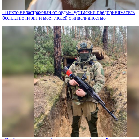
«Никто не заcтрахован от беды»: уфимский предприниматель
бесплатно парит и моет людей с инвалидностью