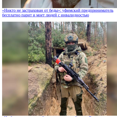
«Никто не заcтрахован от беды»: уфимский предприниматель
бесплатно парит и моет людей с инвалидностью