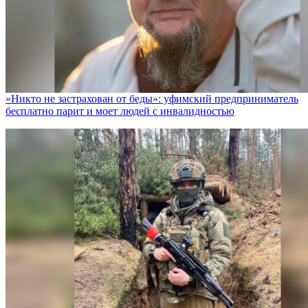
«Никто не заcтрахован от беды»: уфимский предприниматель
бесплатно парит и моет людей с инвалидностью