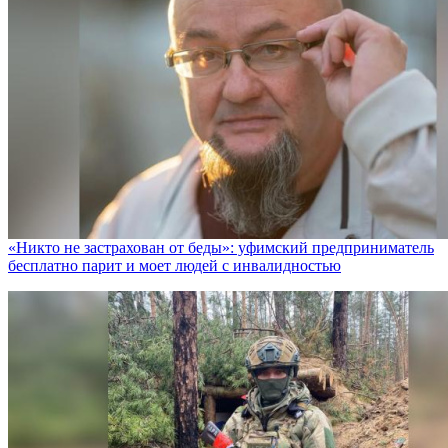
«Никто не заcтрахован от беды»: уфимский предприниматель
бесплатно парит и моет людей с инвалидностью