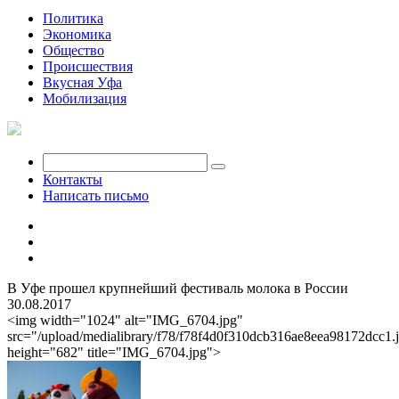
Политика
Экономика
Общество
Происшествия
Вкусная Уфа
Мобилизация
Контакты
Написать письмо
В Уфе прошел крупнейший фестиваль молока в России
30.08.2017
<img width="1024" alt="IMG_6704.jpg"
src="/upload/medialibrary/f78/f78f4d0f310dcb316ae8eea98172dcc1.
height="682" title="IMG_6704.jpg">