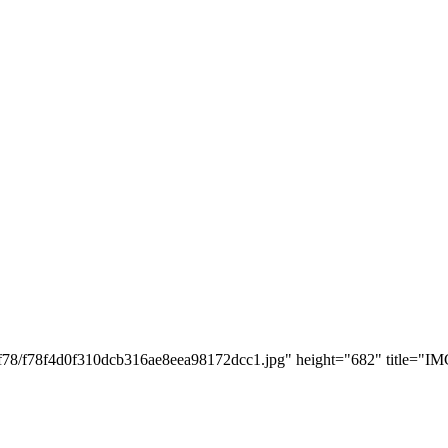
/f78/f78f4d0f310dcb316ae8eea98172dcc1.jpg" height="682" title="I