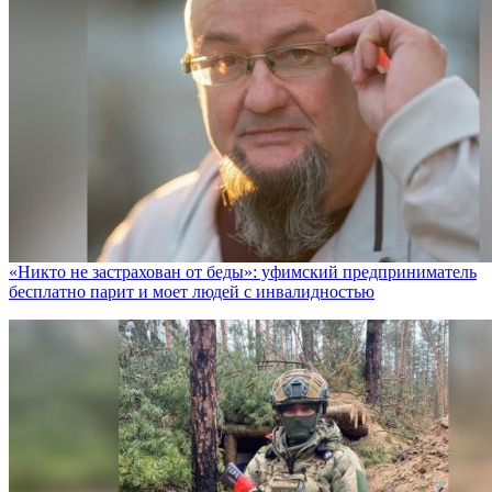
«Никто не заcтрахован от беды»: уфимский предприниматель
бесплатно парит и моет людей с инвалидностью