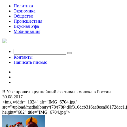
Политика
Экономика
Общество
Происшествия
Вкусная Уфа
Мобилизация
Контакты
Написать письмо
В Уфе прошел крупнейший фестиваль молока в России
30.08.2017
<img width="1024" alt="IMG_6704.jpg"
src="/upload/medialibrary/f78/f78f4d0f310dcb316ae8eea98172dcc1.
height="682" title="IMG_6704.jpg">